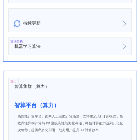
持续更新
算法架构
机器学习算法
算力
智算集群（算力）
智算平台（算力）
高性能计算平台。面向人工智能计算场景，支持主流 AI 计算框架，高
效弹性异构计算与 PB 量级高性能海量存储，峰值计算能力达到八亿亿
次每秒，提供私有化部署，助力用户提升 AI 计算效率