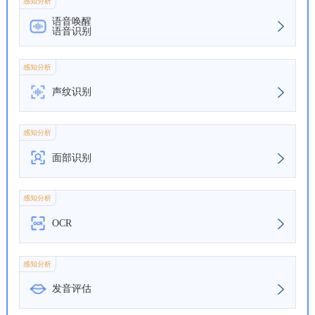
感知分析
语音唤醒
语音识别
感知分析
声纹识别
感知分析
面部识别
感知分析
OCR
感知分析
发音评估